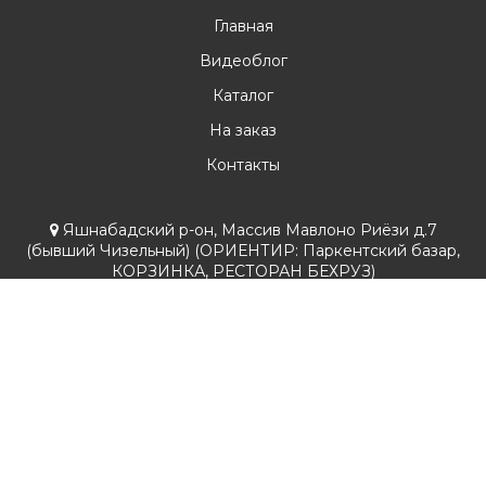
Главная
Видеоблог
Каталог
На заказ
Контакты
Яшнабадский р-он, Массив Мавлоно Риёзи д.7
(бывший Чизельный) (ОРИЕНТИР: Паркентский базар,
КОРЗИНКА, РЕСТОРАН БЕХРУЗ)
Режим работы: с 9.00 до 18.00 с Понедельника по
Субботу Выходной-Воскресенье
+998 90 984 61 15
+998 90 932 99 95
lsmebel@list.ru